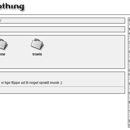
/
ene
troels
vi lige flippe ud til noget sprødt musik ;)