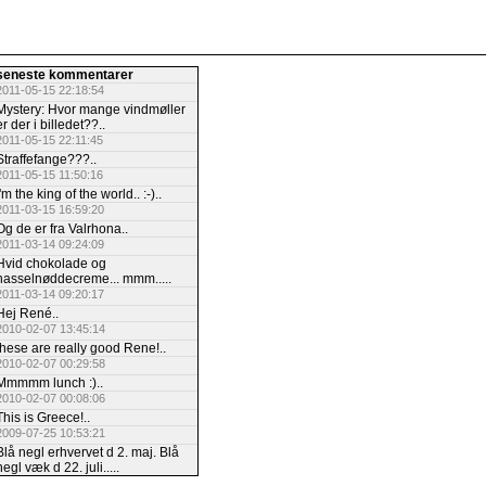
seneste kommentarer
2011-05-15 22:18:54
Mystery: Hvor mange vindmøller
er der i billedet??..
2011-05-15 22:11:45
Straffefange???..
2011-05-15 11:50:16
I'm the king of the world.. :-)..
2011-03-15 16:59:20
Og de er fra Valrhona..
2011-03-14 09:24:09
Hvid chokolade og
hasselnøddecreme... mmm.....
2011-03-14 09:20:17
Hej René..
2010-02-07 13:45:14
these are really good Rene!..
2010-02-07 00:29:58
Mmmmm lunch :)..
2010-02-07 00:08:06
This is Greece!..
2009-07-25 10:53:21
Blå negl erhvervet d 2. maj. Blå
negl væk d 22. juli.....