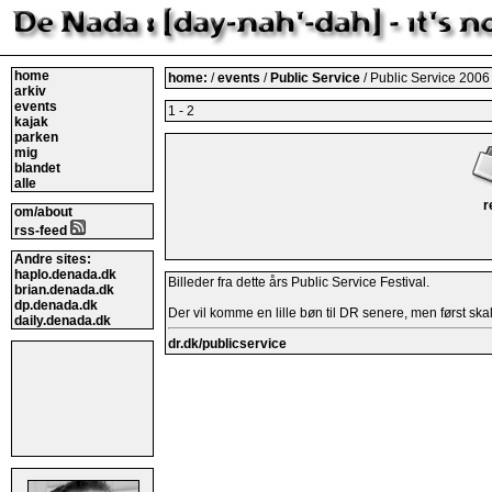
home
home:
/
events
/
Public Service
/ Public Service 2006 
arkiv
events
1 - 2
kajak
parken
mig
blandet
alle
r
om/about
rss-feed
Andre sites:
haplo.denada.dk
Billeder fra dette års Public Service Festival.
brian.denada.dk
dp.denada.dk
Der vil komme en lille bøn til DR senere, men først skal 
daily.denada.dk
dr.dk/publicservice