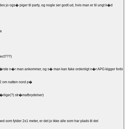
s jo ogs� piger til party, og nogle ser godt ud, hvis man er til ungt k�d
za
nect???)
t f�rste n�r man ankommer, og s� man kan fake ordenligt n�r APG kigger forbi
l 2 om natten nord p�
�rlige(?) str�mafbrydelser)
d som fylder 2x1 meter, er det jo ikke alle som har plads til det