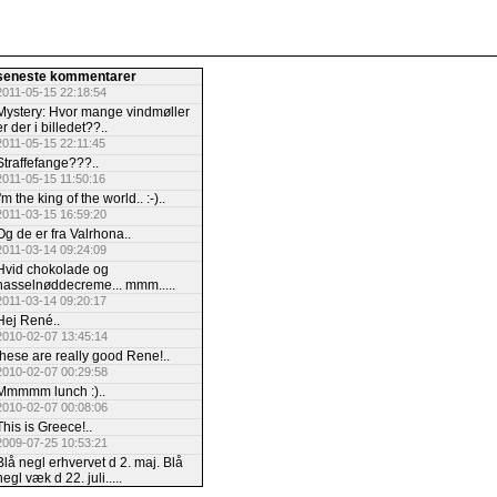
seneste kommentarer
2011-05-15 22:18:54
Mystery: Hvor mange vindmøller
er der i billedet??..
2011-05-15 22:11:45
Straffefange???..
2011-05-15 11:50:16
I'm the king of the world.. :-)..
2011-03-15 16:59:20
Og de er fra Valrhona..
2011-03-14 09:24:09
Hvid chokolade og
hasselnøddecreme... mmm.....
2011-03-14 09:20:17
Hej René..
2010-02-07 13:45:14
these are really good Rene!..
2010-02-07 00:29:58
Mmmmm lunch :)..
2010-02-07 00:08:06
This is Greece!..
2009-07-25 10:53:21
Blå negl erhvervet d 2. maj. Blå
negl væk d 22. juli.....