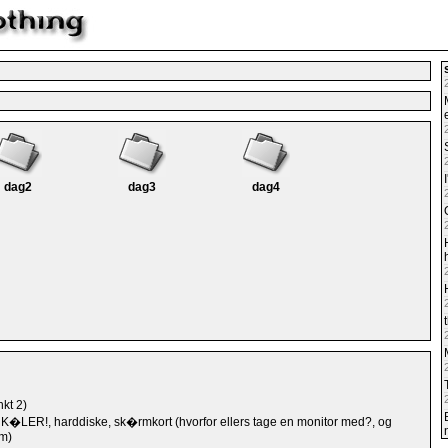
dag2
dag3
dag4
kt 2)
, K�LER!, harddiske, sk�rmkort (hvorfor ellers tage en monitor med?, og
am)