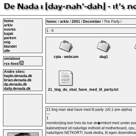
home
home:
/
arkiv
/
2001
/
December
/ The Party /
arkiv
events
1 - 6
kajak
parken
mig
blandet
alle
cpia - webcam
dag1
om/about
rss-feed
Andre sites:
haplo.denada.dk
brian.denada.dk
dp.denada.dk
daily.denada.dk
21_ting_du_skal_have_med_til_party.txt
21 ting man skal have med til party: (v0.1-pre-alpha)
---
1
monitor(dog kun hvis du har sk�rmkort med under pun
kabinet(med sit naturlige indhold af motherboard, cpu
naturligvis NETKORT!, husk ekstra, til egen downstre