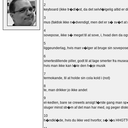
2
keyboard (ikke tr�dl�st, da det selvf�lgelig altid er di
3
mus (faktisk ikke n�dvendigt, men det er s� sv�rt at
4
sovepose, ikke s� meget til at sove, i, hvad den da ogs
5
liggeunderlag, hvis man v�lger at bruge sin sovepose t
6
smertestillende piller, godt til at tage smerter fra mus
hvis man ikke kan t�le den h�je musik
7
termokande, til at holde sin cola kold i (not)
8
te, man drikker jo ikke andet
9
el-kedlen, bare se crewets ansigt f�rste gang man sp�
sluger minst str�m af det man har med, og peger di
10
h�ndkl�de, hvis du ikke ved hvorfor, s� l�s HHGT