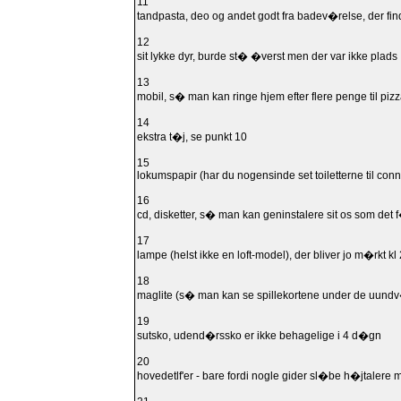
11
tandpasta, deo og andet godt fra badev�relse, der finde
12
sit lykke dyr, burde st� �verst men der var ikke plads
13
mobil, s� man kan ringe hjem efter flere penge til piz
14
ekstra t�j, se punkt 10
15
lokumspapir (har du nogensinde set toiletterne til con
16
cd, disketter, s� man kan geninstalere sit os som de
17
lampe (helst ikke en loft-model), der bliver jo m�rkt k
18
maglite (s� man kan se spillekortene under de uundv
19
sutsko, udend�rssko er ikke behagelige i 4 d�gn
20
hovedetlf'er - bare fordi nogle gider sl�be h�jtalere me