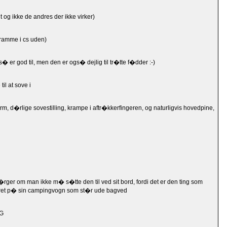
t og ikke de andres der ikke virker)
 ramme i cs uden)
� er god til, men den er ogs� dejlig til tr�tte f�dder :-)
il at sove i
earm, d�rlige sovestilling, krampe i aftr�kkerfingeren, og naturligvis hovedpine,
rger om man ikke m� s�tte den til ved sit bord, fordi det er den ting som
skret p� sin campingvogn som st�r ude bagved
TG