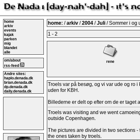
home
home:
/
arkiv
/
2004
/
Juli
/ Sommer i og 
arkiv
events
1 - 2
kajak
parken
mig
blandet
alle
om/about
rene
rss-feed
Andre sites:
haplo.denada.dk
brian.denada.dk
Troels var på besøg, og vi var ude og ro 
dp.denada.dk
uden for KBH.
daily.denada.dk
Billederne er delt op efter om de er taget af
Troels was visiting and we went camoeing 
outside Copenhagen.
The pictures are divided in two sections 
the ones taken by troels.