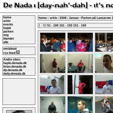
home
home:
/
arkiv
/
2006
/
Januar
/
Parken på Lanzarote
arkiv
events
1 - 50
51 - 100
101 - 150
151 - 160
kajak
parken
mig
blandet
alle
om/about
rss-feed
Andre sites:
haplo.denada.dk
brian.denada.dk
dp.denada.dk
daily.denada.dk