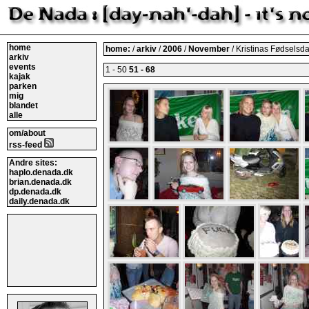
home
home:
/
arkiv
/
2006
/
November
/ Kristinas Fødselsda
arkiv
events
1 - 50
51 - 68
kajak
parken
mig
blandet
alle
om/about
rss-feed
Andre sites:
haplo.denada.dk
brian.denada.dk
dp.denada.dk
daily.denada.dk