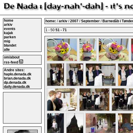
home
home:
/
arkiv
/
2007
/
September
/
Barnedåb i Tønde
arkiv
events
1 - 50
51 - 71
kajak
parken
mig
blandet
alle
om/about
rss-feed
Andre sites:
haplo.denada.dk
brian.denada.dk
dp.denada.dk
daily.denada.dk