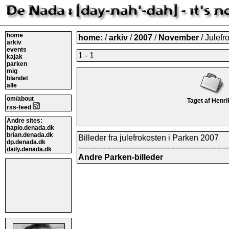
home
home:
/
arkiv
/
2007
/
November
/ Julefr
arkiv
events
1 - 1
kajak
parken
mig
blandet
alle
om/about
Taget af Henri
rss-feed
Andre sites:
haplo.denada.dk
brian.denada.dk
Billeder fra julefrokosten i Parken 2007
dp.denada.dk
-----------------------------------------------------------
daily.denada.dk
Andre Parken-billeder