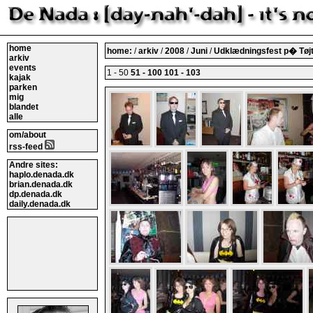
home
home:
/
arkiv
/
2008
/
Juni
/
Udklædningsfest p� Tøj
arkiv
events
1 - 50
51 - 100
101 - 103
kajak
parken
mig
blandet
alle
om/about
rss-feed
Andre sites:
haplo.denada.dk
brian.denada.dk
dp.denada.dk
daily.denada.dk