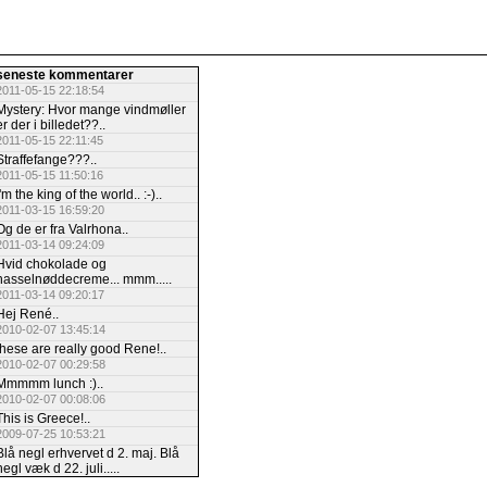
seneste kommentarer
2011-05-15 22:18:54
Mystery: Hvor mange vindmøller
er der i billedet??..
2011-05-15 22:11:45
Straffefange???..
2011-05-15 11:50:16
I'm the king of the world.. :-)..
2011-03-15 16:59:20
Og de er fra Valrhona..
2011-03-14 09:24:09
Hvid chokolade og
hasselnøddecreme... mmm.....
2011-03-14 09:20:17
Hej René..
2010-02-07 13:45:14
these are really good Rene!..
2010-02-07 00:29:58
Mmmmm lunch :)..
2010-02-07 00:08:06
This is Greece!..
2009-07-25 10:53:21
Blå negl erhvervet d 2. maj. Blå
negl væk d 22. juli.....