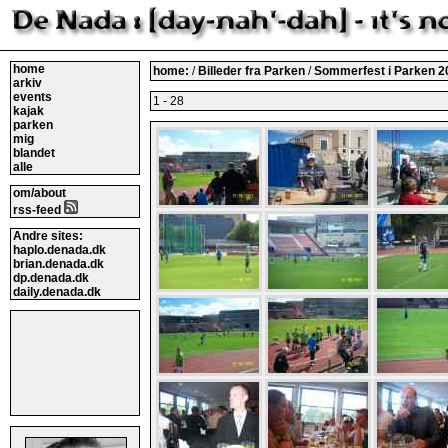
home
home:
/
Billeder fra Parken
/
Sommerfest i Parken 
arkiv
events
1 - 28
kajak
parken
mig
blandet
alle
om/about
rss-feed
Andre sites:
haplo.denada.dk
brian.denada.dk
dp.denada.dk
daily.denada.dk