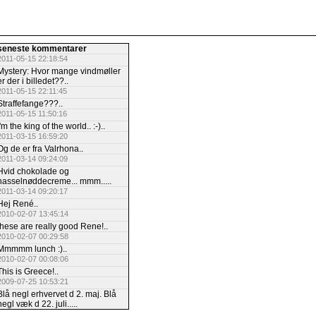
seneste kommentarer
2011-05-15 22:18:54
Mystery: Hvor mange vindmøller
er der i billedet??..
2011-05-15 22:11:45
Straffefange???..
2011-05-15 11:50:16
I'm the king of the world.. :-)..
2011-03-15 16:59:20
Og de er fra Valrhona..
2011-03-14 09:24:09
Hvid chokolade og
hasselnøddecreme... mmm.....
2011-03-14 09:20:17
Hej René..
2010-02-07 13:45:14
these are really good Rene!..
2010-02-07 00:29:58
Mmmmm lunch :)..
2010-02-07 00:08:06
This is Greece!..
2009-07-25 10:53:21
Blå negl erhvervet d 2. maj. Blå
negl væk d 22. juli.....