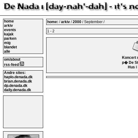
home
home:
/
arkiv
/
2000
/ September /
arkiv
events
1 - 2
kajak
parken
mig
blandet
alle
Koncert 
om/about
p� De S
rss-feed
Hus i
Andre sites:
haplo.denada.dk
brian.denada.dk
dp.denada.dk
daily.denada.dk