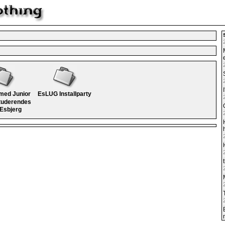
med Junior
EsLUG Installparty
tuderendes
 Esbjerg