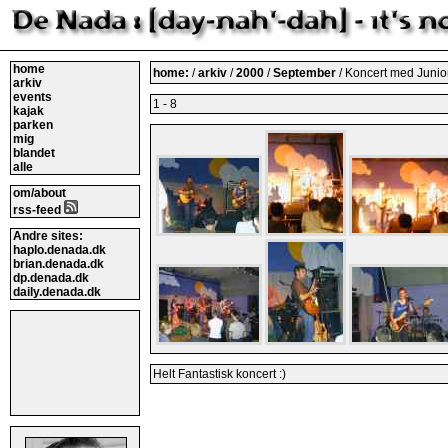
home
home:
/
arkiv
/
2000
/
September
/ Koncert med Junio
arkiv
events
1 - 8
kajak
parken
mig
blandet
alle
om/about
rss-feed
Andre sites:
haplo.denada.dk
brian.denada.dk
dp.denada.dk
daily.denada.dk
Helt Fantastisk koncert :)