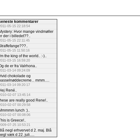
seneste kommentarer
2011-05-15 22:18:54
Mystery: Hvor mange vindmøller
er der i billedet??..
2011-05-15 22:11:45
Straffefange???..
2011-05-15 11:50:16
I'm the king of the world.. :-)..
2011-03-15 16:59:20
Og de er fra Valrhona..
2011-03-14 09:24:09
Hvid chokolade og
hasselnøddecreme... mmm.....
2011-03-14 09:20:17
Hej René..
2010-02-07 13:45:14
these are really good Rene!..
2010-02-07 00:29:58
Mmmmm lunch :)..
2010-02-07 00:08:06
This is Greece!..
2009-07-25 10:53:21
Blå negl erhvervet d 2. maj. Blå
negl væk d 22. juli.....