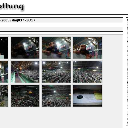
- 2005
/
dag03
/ k2OS /