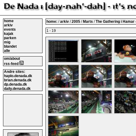
home
home:
/
arkiv
/
2005
/
Marts
/
The Gathering i Hamar 
arkiv
events
1 - 19
kajak
parken
mig
blandet
alle
om/about
rss-feed
Andre sites:
haplo.denada.dk
brian.denada.dk
dp.denada.dk
daily.denada.dk