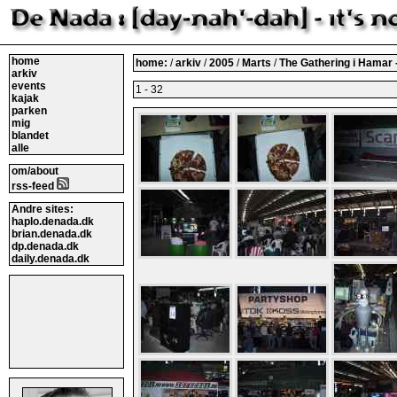
home
home:
/
arkiv
/
2005
/
Marts
/
The Gathering i Hamar 
arkiv
events
1 - 32
kajak
parken
mig
blandet
alle
om/about
rss-feed
Andre sites:
haplo.denada.dk
brian.denada.dk
dp.denada.dk
daily.denada.dk