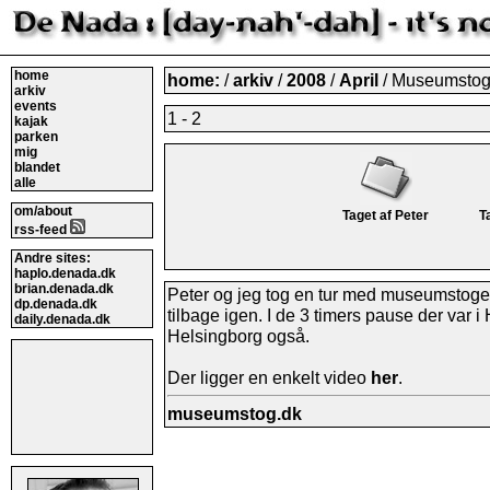
home
home:
/
arkiv
/
2008
/
April
/ Museumstog 
arkiv
events
1 - 2
kajak
parken
mig
blandet
alle
om/about
Taget af Peter
T
rss-feed
Andre sites:
haplo.denada.dk
brian.denada.dk
Peter og jeg tog en tur med museumstoget
dp.denada.dk
tilbage igen. I de 3 timers pause der var i 
daily.denada.dk
Helsingborg også.
Der ligger en enkelt video
her
.
museumstog.dk