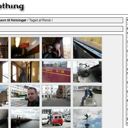
vn til Helsingør
/ Taget af René /