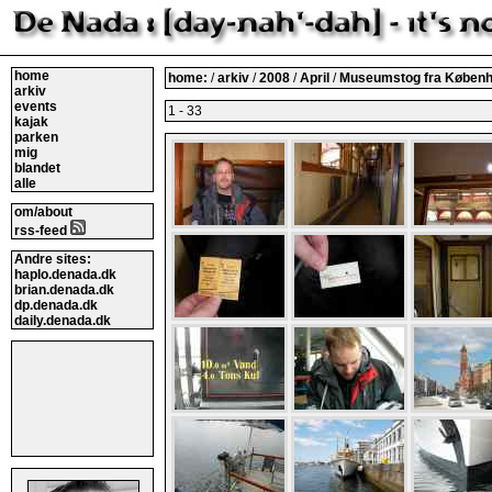
home
home:
/
arkiv
/
2008
/
April
/
Museumstog fra Københa
arkiv
events
1 - 33
kajak
parken
mig
blandet
alle
om/about
rss-feed
Andre sites:
haplo.denada.dk
brian.denada.dk
dp.denada.dk
daily.denada.dk