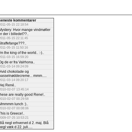
seneste kommentarer
2011-05-15 22:18:54
Mystery: Hvor mange vindmøller
er der i billedet??..
2011-05-15 22:11:45
Straffefange???..
2011-05-15 11:50:16
I'm the king of the world.. :-)..
2011-03-15 16:59:20
Og de er fra Valrhona..
2011-03-14 09:24:09
Hvid chokolade og
hasselnøddecreme... mmm.....
2011-03-14 09:20:17
Hej René..
2010-02-07 13:45:14
these are really good Rene!..
2010-02-07 00:29:58
Mmmmm lunch :)..
2010-02-07 00:08:06
This is Greece!..
2009-07-25 10:53:21
Blå negl erhvervet d 2. maj. Blå
negl væk d 22. juli.....